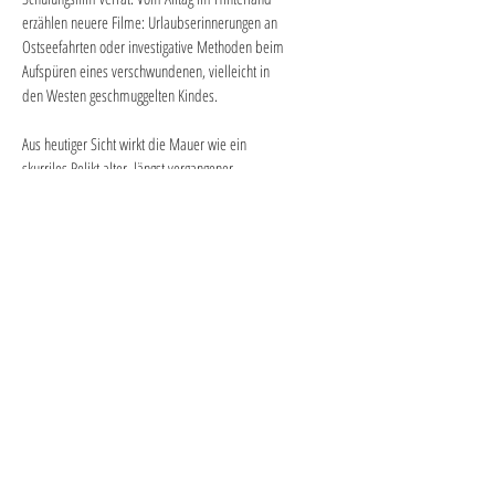
erzählen neuere Filme: Urlaubserinnerungen an 
Ostseefahrten oder investigative Methoden beim 
Aufspüren eines verschwundenen, vielleicht in 
den Westen geschmuggelten Kindes.
Aus heutiger Sicht wirkt die Mauer wie ein 
skurriles Relikt alter, längst vergangener 
Zustände. Dass heute andernorts und 
fortwährend Grenzmauern errichtet werden, hält 
das brisante Thema aktuell.
Mit den Filmen:
Das Ganze halt (Dieter Mendelsohn, ca. 15 Min., 
1961)
Ein-Blick (Gerd Conradt, ca. 10 Min., 1986)
Menschenhandel, Staatsgrenze Nord (BStU, ca. 
16 Min., 1976)
BRDDR (Lilly Grote, ca. 12 Min., 1981)
Die Weite suchen (Falk Schuster, ca. 29 Min., 
2015)