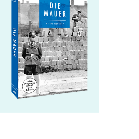
DVD Die Mauer
Preis
12,95 €