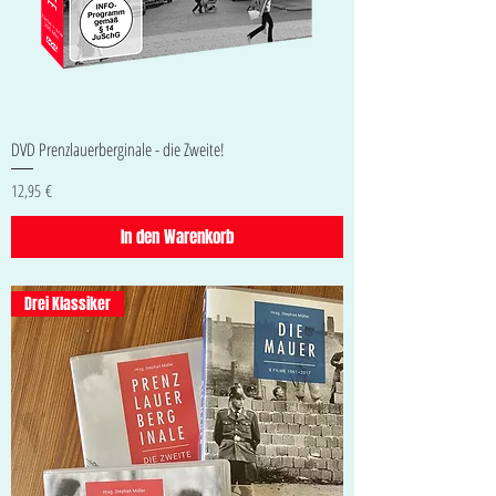
DVD Prenzlauerberginale - die Zweite!
Preis
12,95 €
In den Warenkorb
Drei Klassiker