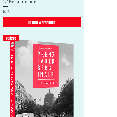
DVD Prenzlauerberginale
Preis
14,95 €
In den Warenkorb
Beliebt