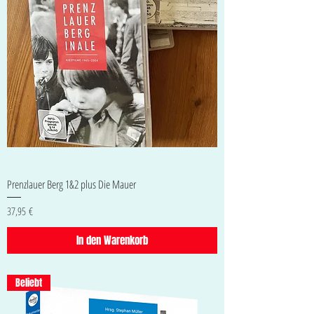
Prenzlauer Berg 1&2 plus Die Mauer
Preis
37,95 €
In den Warenkorb
Beliebt